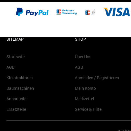
SITEMAP
SHOP
Startseite
Über Uns
AGB
AGB
Kleintraktoren
Anmelden / Registrieren
Baumaschinen
Mein Konto
Anbauteile
Merkzettel
Ersatzteile
Service & Hilfe