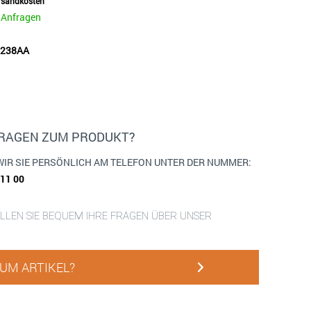
ersandkosten
e Anfragen
51238AA
FRAGEN ZUM PRODUKT?
WIR SIE PERSÖNLICH AM TELEFON UNTER DER NUMMER:
911 00
ELLEN SIE BEQUEM IHRE FRAGEN ÜBER UNSER
UM ARTIKEL?