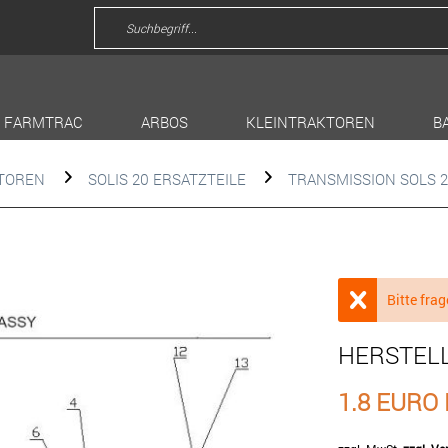
FARMTRAC
ARBOS
KLEINTRAKTOREN
B
KTOREN
SOLIS 20 ERSATZTEILE
TRANSMISSION SOLS 
Bitte frag
HERSTEL
1.8 EURO