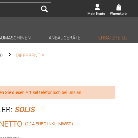
Mein Konto
Warenkorb
AUMASCHINEN
ANBAUGERÄTE
ERSATZTEILE
20
DIFFERENTIAL
en Sie diesen Artikel telefonisch bei uns an.
LER:
SOLIS
 NETTO
(2.14 EURO INKL. MWST.)