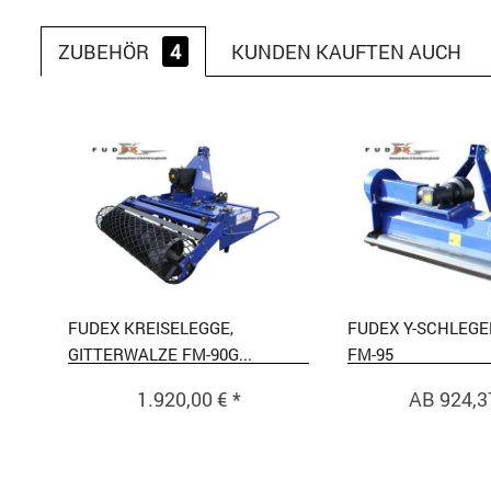
ZUBEHÖR
4
KUNDEN KAUFTEN AUCH
FUDEX KREISELEGGE,
FUDEX Y-SCHLEG
GITTERWALZE FM-90G...
FM-95
1.920,00 € *
AB 924,37