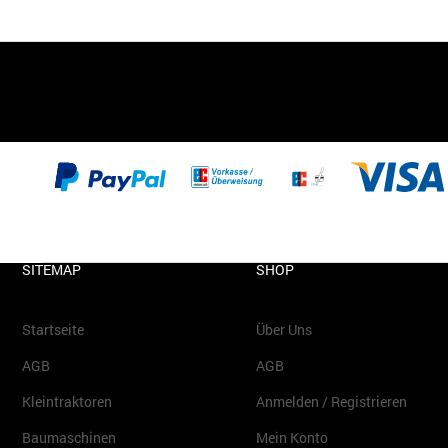
SITEMAP
SHOP
Startseite
Über Uns
AGB
AGB
Kleintraktoren
Anmelden / Registrieren
Baumaschinen
Mein Konto