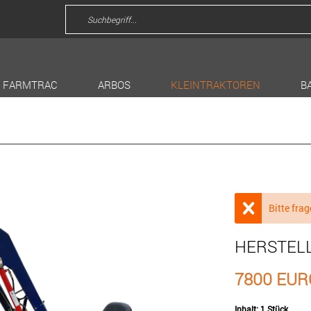
FARMTRAC
ARBOS
KLEINTRAKTOREN
B
Bitte frag
HERSTEL
7800 EUR
Inhalt:
1 Stück