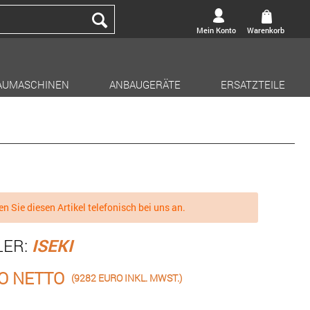
Mein Konto
Warenkorb
AUMASCHINEN
ANBAUGERÄTE
ERSATZTEILE
en Sie diesen Artikel telefonisch bei uns an.
LER:
ISEKI
O NETTO
(9282 EURO INKL. MWST.)