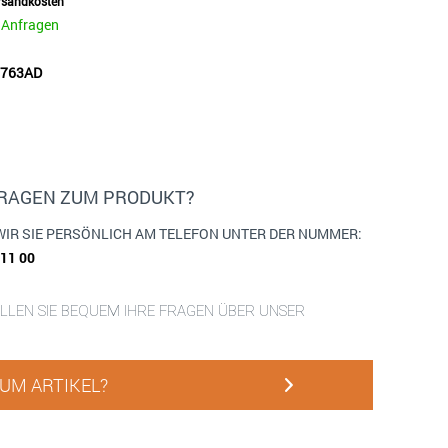
ersandkosten
e Anfragen
53763AD
FRAGEN ZUM PRODUKT?
WIR SIE PERSÖNLICH AM TELEFON UNTER DER NUMMER:
911 00
ELLEN SIE BEQUEM IHRE FRAGEN ÜBER UNSER
UM ARTIKEL?