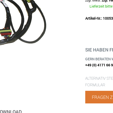
zzgl. MwSt.
zzgl. V
Lieferzeit bitt
Artikel-Nr.: 100
SIE HABEN 
GERN BERATEN 
+49 (0) 4171 66 
ALTERNATIV ST
FORMULAR
FRAGEN Z
OWNLOAD