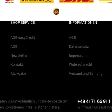
SHOP SERVICE
INFORMATIONEN
AGB easyCredit
AGB
AGB
Datenschutz
Newsletter
Impressum
Kontakt
Widerrufsrecht
Rückgabe
Versand und Zahlung
+49 4171 66 911
aten Sie unverbindlich und kostenlos zu den
en Konditionen Ihres Telefonanbieters.
Wir freuen uns auf Ihr