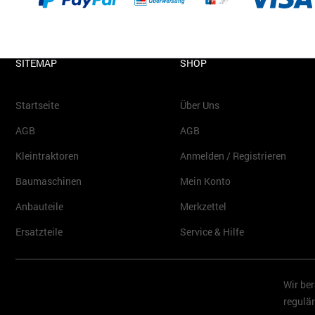
SITEMAP
SHOP
Startseite
Über Uns
AGB
AGB
Kleintraktoren
Anmelden / Registrieren
Baumaschinen
Mein Konto
Anbauteile
Merkzettel
Ersatzteile
Service & Hilfe
Wir ber
regulär