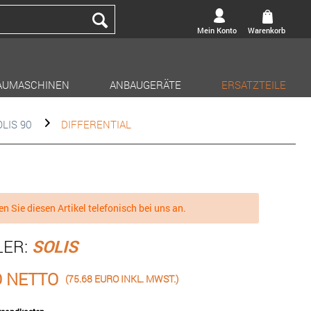
Mein Konto
Warenkorb
AUMASCHINEN
ANBAUGERÄTE
ERSATZTEILE
LIS 90
DIFFERENTIAL
en Sie diesen Artikel telefonisch bei uns an.
LER:
SOLIS
O NETTO
(75.68 EURO INKL. MWST.)