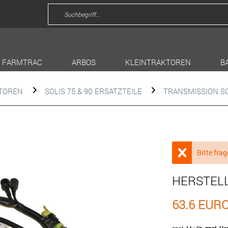
FARMTRAC
ARBOS
KLEINTRAKTOREN
B
KTOREN
SOLIS 75 & 90 ERSATZTEILE
TRANSMISSION SO
Bitte frag
HERSTEL
63.6 EUR