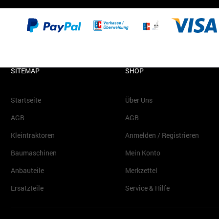
SITEMAP
SHOP
Startseite
Über Uns
AGB
AGB
Kleintraktoren
Anmelden / Registrieren
Baumaschinen
Mein Konto
Anbauteile
Merkzettel
Ersatzteile
Service & Hilfe