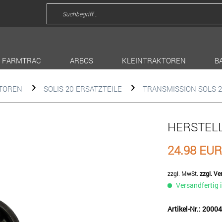
FARMTRAC
ARBOS
KLEINTRAKTOREN
B
KTOREN
SOLIS 20 ERSATZTEILE
TRANSMISSION SOLS 
HERSTEL
24.98 EU
zzgl. MwSt.
zzgl. V
Versandfertig 
Artikel-Nr.: 200