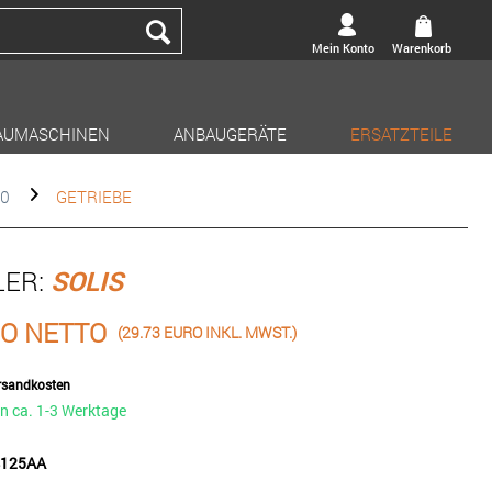
Mein Konto
Warenkorb
AUMASCHINEN
ANBAUGERÄTE
ERSATZTEILE
20
GETRIEBE
LER:
SOLIS
RO NETTO
(29.73 EURO INKL. MWST.)
ersandkosten
in ca. 1-3 Werktage
04125AA