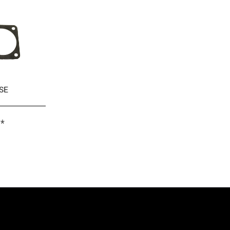
SE
 *