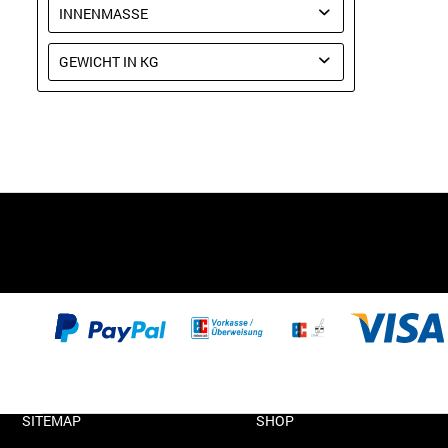
2100
INNENMASSE
230CM
GEWICHT IN KG
115
250
185
350
370
186
SITEMAP
SHOP