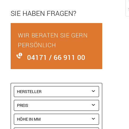
SIE HABEN FRAGEN?
WIR BERATEN SIE GERN
PERSÖNLICH
04171 / 66 911 00
HERSTELLER
FUDEX
PREIS
HÖHE IN MM
von
400,00 €
bis
1300,00 €