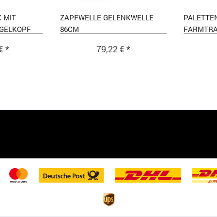
 MIT
ZAPFWELLE GELENKWELLE
PALETTE
GELKOPF
86CM
FARMTR
€ *
79,22 € *