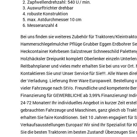
Zapfwellendrehzahl: 540 U / min.
Auswurftrichter drehbar
robuste Konstruktion
max. Astdurchmesser 10 cm
Messeranzahl 4
Bei uns finden sie weiteres Zubehör für Traktoren/Kleintrak
Hammerschlegelmulcher Pflüge Grubber Eggen Erdbohrer S
Heckcontainer Kehrbesen Salzstreuer Schneeschild Paletten
Holzhäcksler Dreipunkt komplett Oberlenker einzeln Unterle
Reitbahnplaner und vieles mehr erhalten Sie bei uns vor Ort
Kontaktieren Sie uns! Unser Service für Sie!!!. Alle Waren dir
der Verladung. Lieferung Ihrer Ware Europaweit. Bestellung
vieler Fahrzeuge nach StVo. Freundliche und kompetente Bera
Finanzierung für GEWERBLICHE ab 3,99% Finanzierung! Indiv
24-72 Monaten! Ihr individuelles Angebot in kurzer Zeit erstel
gebrauchten Fahrzeuge und Maschinen, ganz gleich ob Trakto
erhalten Sie faire Konditionen. Seit 10 Jahren engagiert für 
Verkaufsausstellungen Europas! Wir sind Ihr Spezialist für K
Sie die besten Traktoren im besten Zustand! Überzeugen Sie s