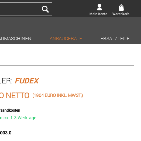
Mein Konto
Warenkorb
AUMASCHINEN
ANBAUGERÄTE
ERSATZTEILE
LER:
FUDEX
O NETTO
(1904 EURO INKL. MWST.)
ersandkosten
in ca. 1-3 Werktage
0003.0