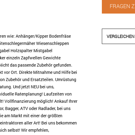
FRAGEN Z
toren wie: Anhänger/Kipper Bodenfräse
VERGLEICHEN
eitenschlegermäher Wiesenschleppen
gabel Holzspalter Mistgabel
nker einzeln Zapfwellen Gewichte
. Nicht das passende Zubehör gefunden.
ekt vor Ort. Direkte Mitnahme und Hilfe bei
 von Zubehör und Ersatzteilen. Umrüstung
tung. Und jetzt NEU bei uns,
iduelle Ratenplanung! Laufzeiten von
lt! Vollfinanzierung möglich! Ankauf Ihrer
r, Bagger, ATV oder Radlader, bei uns
Sie am Markt mit einer der größten
leintraktoren aller Art! Bei uns bekommen
ich selbst! Wir empfehlen,