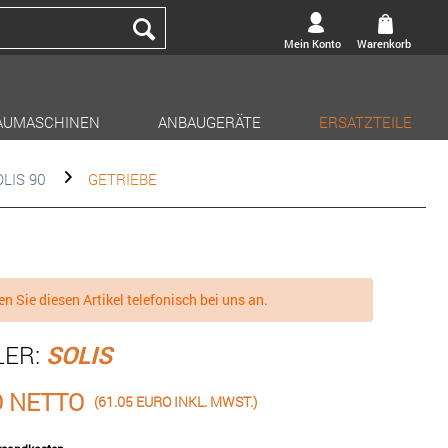
Mein Konto
Warenkorb
AUMASCHINEN
ANBAUGERÄTE
ERSATZTEILE
LIS 90
GETRIEBE
en Sie diesen Artikel telefonisch bei uns an.
LER:
SOLIS
O NETTO
(61.05 EURO INKL. MWST.)