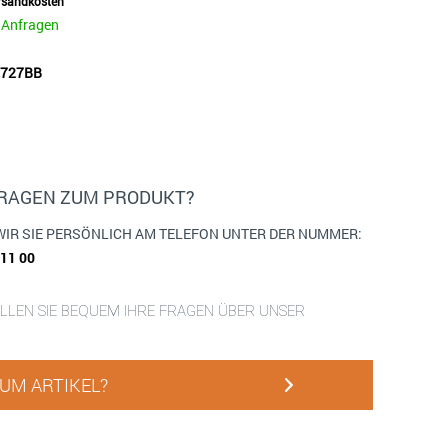
ersandkosten
e Anfragen
50727BB
FRAGEN ZUM PRODUKT?
WIR SIE PERSÖNLICH AM TELEFON UNTER DER NUMMER:
911 00
ELLEN SIE BEQUEM IHRE FRAGEN ÜBER UNSER
UM ARTIKEL?