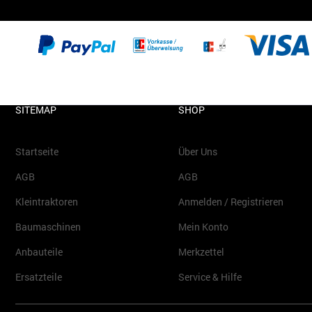
SITEMAP
SHOP
Startseite
Über Uns
AGB
AGB
Kleintraktoren
Anmelden / Registrieren
Baumaschinen
Mein Konto
Anbauteile
Merkzettel
Ersatzteile
Service & Hilfe