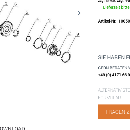
zzgl. MwSt.
zzgl. V
Lieferzeit bitt
Artikel-Nr.: 100
SIE HABEN 
GERN BERATEN 
+49 (0) 4171 66 
ALTERNATIV ST
FORMULAR
FRAGEN Z
OWNLOAD