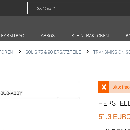
FARMTRAC
ARBOS
KLEINTRAKTOREN
B
KTOREN
SOLIS 75 & 90 ERSATZTEILE
TRANSMISSION SO
Bitte frag
HERSTEL
51.3 EUR