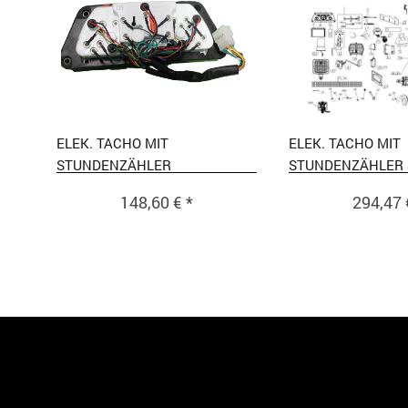
ELEK. TACHO MIT
ELEK. TACHO MIT
STUNDENZÄHLER
STUNDENZÄHLER S
FACELIFT
148,60 € *
294,47 