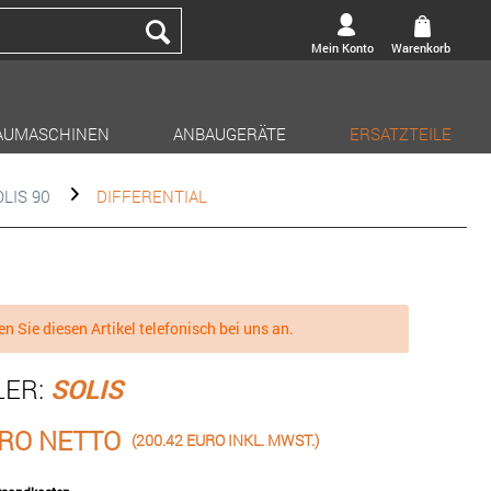
Mein Konto
Warenkorb
AUMASCHINEN
ANBAUGERÄTE
ERSATZTEILE
LIS 90
DIFFERENTIAL
en Sie diesen Artikel telefonisch bei uns an.
LER:
SOLIS
URO NETTO
(200.42 EURO INKL. MWST.)