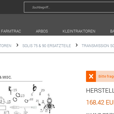
FARMTRAC
ARBOS
KLEINTRAKTOREN
B
KTOREN
SOLIS 75 & 90 ERSATZTEILE
TRANSMISSION SO
Bitte frag
HERSTEL
168.42 E