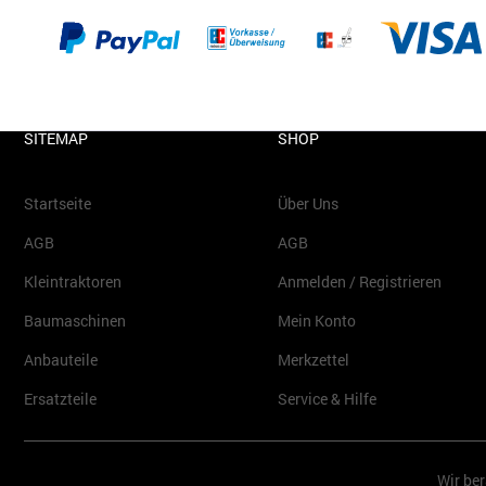
SITEMAP
SHOP
Startseite
Über Uns
AGB
AGB
Kleintraktoren
Anmelden / Registrieren
Baumaschinen
Mein Konto
Anbauteile
Merkzettel
Ersatzteile
Service & Hilfe
Wir ber