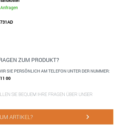
ersandkosten
e Anfragen
52731AD
FRAGEN ZUM PRODUKT?
WIR SIE PERSÖNLICH AM TELEFON UNTER DER NUMMER:
911 00
ELLEN SIE BEQUEM IHRE FRAGEN ÜBER UNSER
UM ARTIKEL?