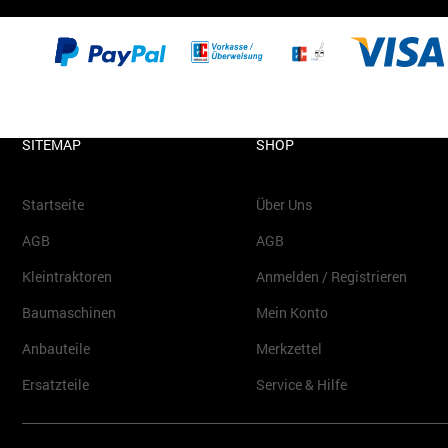
SITEMAP
SHOP
Startseite
Über Uns
AGB
AGB
Kleintraktoren
Anmelden / Registrieren
Baumaschinen
Mein Konto
Anbauteile
Merkzettel
Ersatzteile
Service & Hilfe