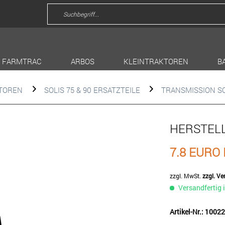
FARMTRAC
ARBOS
KLEINTRAKTOREN
B
KTOREN
SOLIS 75 & 90 ERSATZTEILE
TRANSMISSION SO
HERSTEL
7.8 EURO
zzgl. MwSt.
zzgl. V
Versandfertig 
Artikel-Nr.: 100