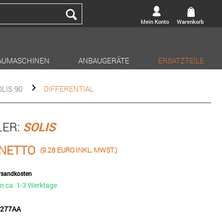
Mein Konto
Warenkorb
AUMASCHINEN
ANBAUGERÄTE
ERSATZTEILE
LIS 90
DIFFERENTIAL
LER:
SOLIS
 NETTO
(9.28 EURO INKL. MWST.)
ersandkosten
in ca. 1-3 Werktage
22277AA