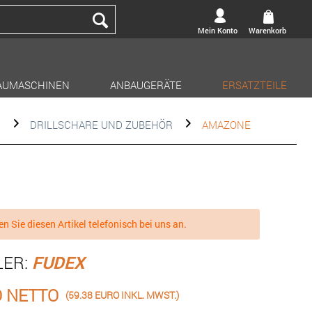
Mein Konto
Warenkorb
AUMASCHINEN
ANBAUGERÄTE
ERSATZTEILE
K
DRILLSCHARE UND ZUBEHÖR
AMAZONE
en Sie diesen Artikel telefonisch bei uns an.
LER:
FUDEX
O NETTO
(59.38 EURO INKL. MWST.)