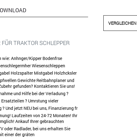
OWNLOAD
VERGLEICHEN
2 FÜR TRAKTOR SCHLEPPER
en wie: Anhnger/Kipper Bodenfrse
tenschlegermher Wiesenschleppen
abel Holzspalter Mistgabel Holzhcksler
Zapfwellen Gewichte Reitbahnplaner und
 Zubehr gefunden? Kontaktieren Sie uns!
Mitnahme und Hilfe bei der Verladung ?
Ersatzteilen ? Umrstung vieler
 Und jetzt NEU bei uns, Finanzierung fr
ung! Laufzeiten von 24-72 Monaten! Ihr
g mglich! Ankauf Ihrer gebrauchten
V oder Radlader, bei uns erhalten Sie
t einer der gráten