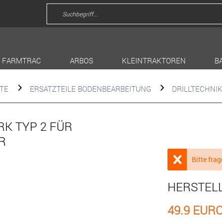
FARMTRAC
ARBOS
KLEINTRAKTOREN
B
TE
ERSATZTEILE BODENBEARBEITUNG
DRILLTECHNI
K TYP 2 FÜR
R
Bitte frag
HERSTEL
49.9 EUR