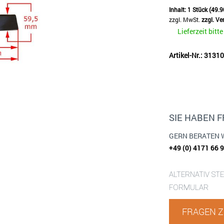
Inhalt:
1 Stück (49.9
zzgl. MwSt.
zzgl. V
Lieferzeit bitt
Artikel-Nr.: 3131
SIE HABEN 
GERN BERATEN 
+49 (0) 4171 66 
ALTERNATIV ST
FORMULAR
FRAGEN Z