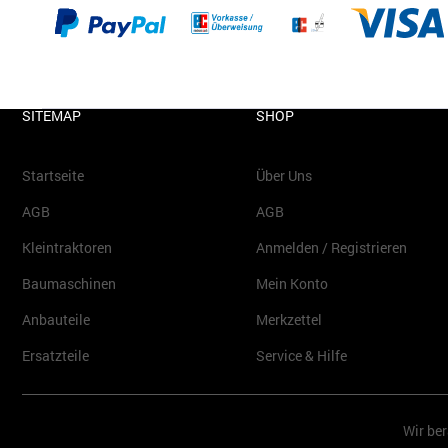
SITEMAP
SHOP
Startseite
Über Uns
AGB
AGB
Kleintraktoren
Anmelden / Registrieren
Baumaschinen
Mein Konto
Anbauteile
Merkzettel
Ersatzteile
Service & Hilfe
Wir ber