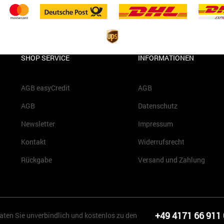
SHOP SERVICE
INFORMATIONEN
AGB easyCredit
AGB
AGB
Datenschutz
Newsletter
Impressum
Kontakt
Widerrufsrecht
Rückgabe
Versand und Zahlung
+49 4171 66 911
aten Sie unverbindlich und kostenlos zu den