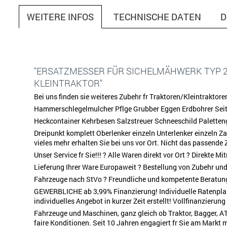
WEITERE INFOS
TECHNISCHE DATEN
D
"ERSATZMESSER FÜR SICHELMÄHWERK TYP 
KLEINTRAKTOR"
Bei uns finden sie weiteres Zubehr fr Traktoren/Kleintraktor
Hammerschlegelmulcher Pflge Grubber Eggen Erdbohrer Sei
Heckcontainer Kehrbesen Salzstreuer Schneeschild Paletteng
Dreipunkt komplett Oberlenker einzeln Unterlenker einzeln 
vieles mehr erhalten Sie bei uns vor Ort. Nicht das passende
Unser Service fr Sie!!! ? Alle Waren direkt vor Ort ? Direkte 
Lieferung Ihrer Ware Europaweit ? Bestellung von Zubehr und 
Fahrzeuge nach StVo ? Freundliche und kompetente Beratung ?
GEWERBLICHE ab 3,99% Finanzierung! Individuelle Ratenplan
individuelles Angebot in kurzer Zeit erstellt! Vollfinanzierun
Fahrzeuge und Maschinen, ganz gleich ob Traktor, Bagger, AT
faire Konditionen. Seit 10 Jahren engagiert fr Sie am Markt mi